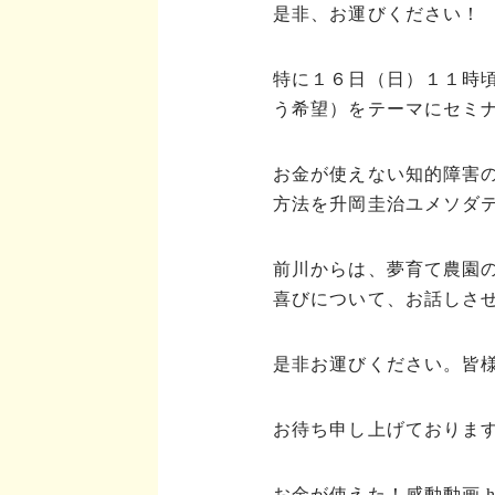
是非、お運びください！
特に１６日（日）１１時
う希望）をテーマにセミ
お金が使えない知的障害
方法を升岡圭治ユメソダ
前川からは、夢育て農園
喜びについて、お話しさ
是非お運びください。皆
お待ち申し上げておりま
お金が使えた！感動動画