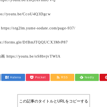
tps://youtu.be/CcoU4Q3Dgcw
介
https://stg2lm.yume-sodate.com/page-937/
ps://forms.gle/DfBmJTQQUCX3MvP87
動画
https://youtu.be/oS8bvjvTWIA
Hatena
Pocket
RSS
feedly
この記事のタイトルとURLをコピーする