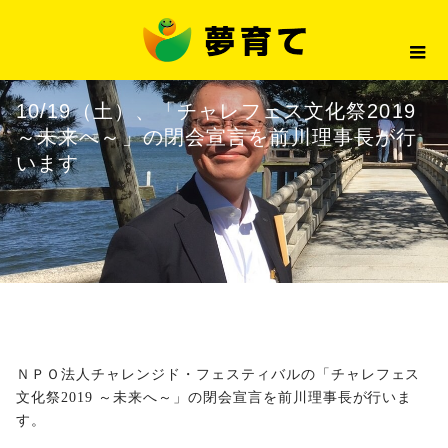
最新情報
10/19（土）、「チャレフェス文
2019.10.10
最新情報
10/19（土）、「チャレフェス文化祭2019
～未来へ～」の閉会宣言を前川理事長が行
います
ＮＰＯ法人チャレンジド・フェスティバル
の「
チャレフェス
文化祭2019 ～未来へ～
」の閉会宣言を前川理事長が行いま
す。