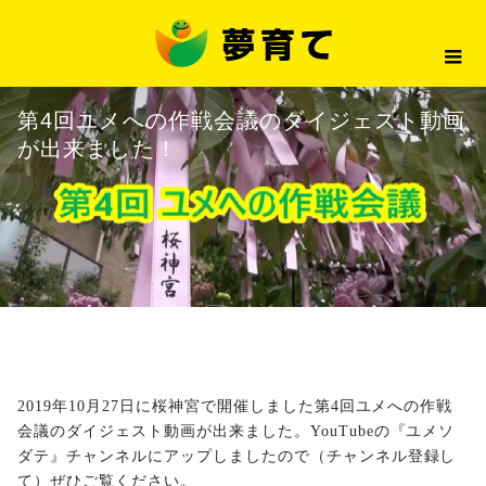
最新情報
第4回ユメへの作戦会議のダイジ
2019.11.12
最新情報
第4回ユメへの作戦会議のダイジェスト動画
が出来ました！
2019年10月27日に桜神宮で開催しました第4回ユメへの作戦
会議の
ダイジェスト動画
が出来ました。YouTubeの
『ユメソ
ダテ』チャンネル
にアップしましたので（チャンネル登録し
て）ぜひご覧ください。