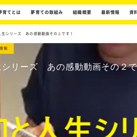
夢育てとは
夢育ての取組み
組織概要
最新情報
資
人生シリーズ あの感動動画その２です！
情報
生シリーズ あの感動動画その２