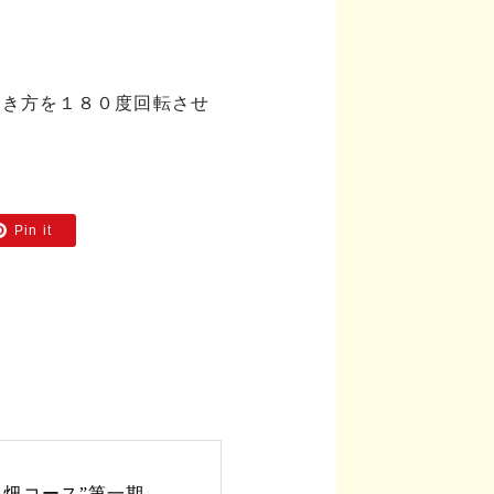
置き方を１８０度回転させ
Pin it
る畑コース”第一期