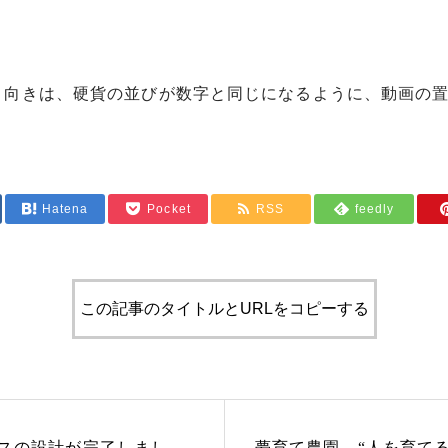
く向きは、硬貨の並びが数字と同じになるように、動画の
Hatena
Pocket
RSS
feedly
この記事のタイトルとURLをコピーする
スの設計が完了しまし
夢育て農園 “人を育て