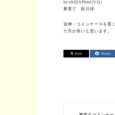
be/zhQlAPhmUVQ
）
夢育て 前川拝
追伸：コインケースを置
た方が良いと思います。
Post
Share
夢育てコインケー