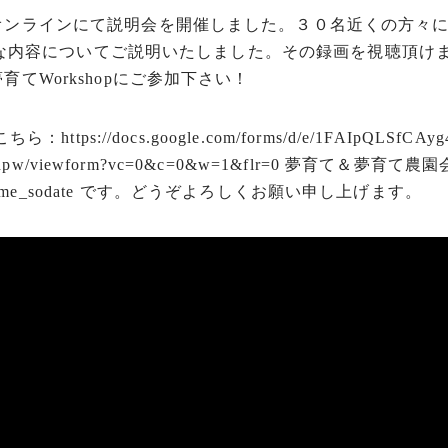
オンラインにて説明会を開催しました。３０名近くの方々
基本的な内容についてご説明いたしました。その録画を視聴頂
てWorkshopにご参加下さい！
ttps://docs.google.com/forms/d/e/1FAIpQLSfCAyg
1Pnpw/viewform?vc=0&c=0&w=1&flr=0 夢育て＆夢
rojects/yume_sodate です。どうぞよろしくお願い申し上げます。