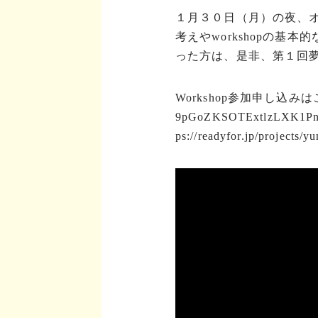
１月３０日（月）の夜、
考えやworkshopの
った方は、是非、第１回夢育
Workshop参加申し込みはこちら：h
9pGoZKSOTExtlzLXK
ps://readyfor.jp/p