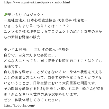
https://www.paiyaki.net/paiyakisabo.html
里ごもりプロジェクト
一般社団法人 日本心理療法協会 代表理事 椎名雄一
ひきこもりより里ごもり！とは・・？？
ユメソダテ椎名理事によるプロジェクトの紹介と群馬の里か
らの新鮮お野菜の販売
車いす工房 輪 車いすの展示･体験分
自分で、自分の好きな姿勢に。。
どんな人にとっても、同じ姿勢で長時間過ごすことはとても
苦痛です。
自ら身体を動かすことができない方や、身体の状態を支える
ことの困難な方にとって、自分で姿勢を変えることができな
いということは、日常生活において大変重要な問題です。
その問題を解決するP-5を開発した車いす工房 輪さんが初参
加！新たな車ｲｽを世界の展示説明を行います。
ぜひ、体験体感してみてください。
http://koborin.com/