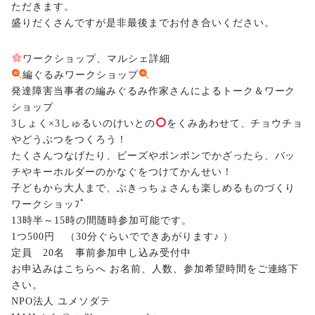
ただきます。
盛りだくさんですが是非最後までお付き合いください。
ワークショップ、マルシェ詳細
編ぐるみワークショップ
発達障害当事者の編みぐるみ作家さんによるトーク＆ワーク
ショップ
3しょく×3しゅるいのけいとの
をくみあわせて、チョウチョ
やどうぶつをつくろう！
たくさんつなげたり、ビーズやポンポンでかざったら、バッ
チやキーホルダーのかなぐをつけてかんせい！
子どもから大人まで、ぶきっちょさんも楽しめるものづくり
ワークショッﾌﾟ
13時半～15時の間随時参加可能です。
1つ500円 （30分ぐらいでできあがります♪ ）
定員 20名 事前参加申し込み受付中
お申込みはこちらへ お名前、人数、参加希望時間をご連絡下
さい。
NPO法人 ユメソダテ