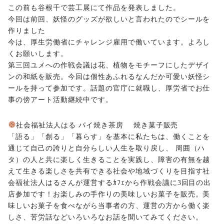
この前も谷根千で芸工展にて作品を発表しました。
今回は前回、妖怪のグッズが欲しいと言われたのでシールを
作りました
今は、厚生労働省にチャレンジ雇用で働いています。よろし
くお願いします。
第三回ユメへの作戦会議は花、植物をモチーフにしたデザイ
ンの和紙を販売。今回は個性あふれるなんだか可愛い妖怪シ
ールを持って参加です。話題の官庁に就職し、厚労省でお仕
事の傍アート活動継続中です。
社会福祉法人はる パイ焼き茶房 焼き菓子販売
「語る」「創る」「暮らす」を基本に私たちは、働くことを
通じて自己の誇りと自分らしい人生を取り戻し、 周囲（ハ
タ）の人と共に楽しく生きることを実践し、障害の有無を越
えて生きる楽しさを共有できる社会や地域づくりを目指す社
会福祉法人はるさんが運営するｶﾌｪから作戦会議に3回目の出
店参加です！お楽しみの手作りの美味しいお菓子を販売。美
味しいお菓子を食べながら当事者の方、運営の方から働く楽
しさ、苦労話などいろいろなお話を聞いてみてください。