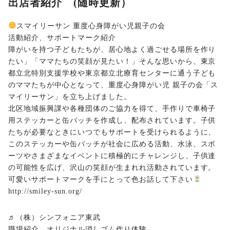
出店者紹介 (随時更新）
スマイリーサン 重度心身障がい児親子の会
活動紹介、サポートマーク紹介
障がいを持つ子どもたちが、居心地よく過ごせる場所を作り
たい」「ママたちの笑顔が見たい！」そんな思いから、東京
都立北特別支援学校や東京都立北療育センターに通う子ども
のママたちが中心となって、重度心身障がい児 親子の会「ス
マイリーサン」を立ち上げました。
北区地域振興課や各種団体のご協力を得て、手作りで車椅子
用ステッカーと缶バッチを作成し、配布されています。子供
たちが必要なときにいつでもサポートを受けられるように、
このステッカーや缶バッチが社会に広める活動、水泳、スポ
ーツやさまざまなイベントに積極的にチャレンジし、子供達
の可能性を広げ、沢山の笑顔が生まれれ活動されています。
可愛いサポートマークを手にとって色お話して下さい
http://smiley-sun.org/
♬（株）シンフォニア東武
職場紹介、オリジナル消しゴム作り体験