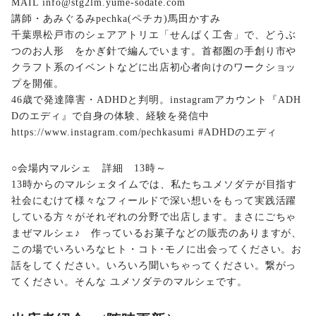
MAIL info@stg2lm.yume-sodate.com
講師・あみぐるみpechka(ペチカ)馬田かすみ
千葉県松戸市のシェアアトリエ「せんぱく工舎」で、どうぶ
つのお人形 をかぎ針で編んでいます。首都圏の手創り市や
クラフト系のイベントなどに出店初心者向けのワークショッ
プを開催。
46歳で発達障害・ADHDと判明。instagramアカウント『ADH
Dのエディ』で自身の体験、経験を発信中
https://www.instagram.com/pechkasumi #ADHDのエディ
○会場内マルシェ 詳細 13時～
13時からのマルシェタイムでは、私たちユメソダテが目指す
社会にむけて様々なフィールドで深い想いをもって実践活躍
している方々がそれぞれの分野で出店します。まさにごちゃ
まぜマルシェ♪ 作っているお菓子などの販売のありますが、
この場でいろいろなヒト・コト･モノに出会ってください。お
話をしてください。いろいろ聞いちゃってください。繋がっ
てください。そんな ユメソダテのマルシェです。