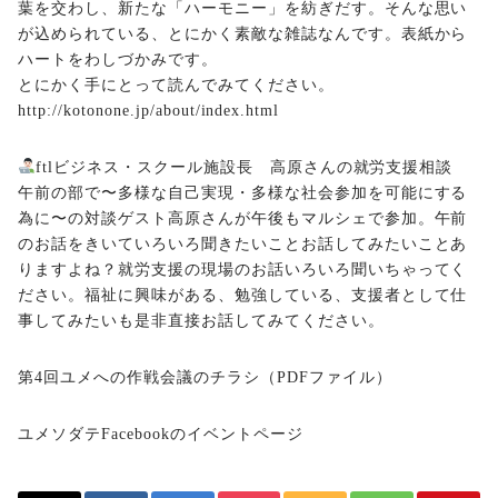
葉を交わし、新たな「ハーモニー」を紡ぎだす。そんな思い
が込められている、とにかく素敵な雑誌なんです。表紙から
ハートをわしづかみです。
とにかく手にとって読んでみてください。
http://kotonone.jp/about/index.html
ftlビジネス・スクール施設長 高原さんの就労支援相談
午前の部で〜多様な自己実現・多様な社会参加を可能にする
為に〜の対談ゲスト高原さんが午後もマルシェで参加。午前
のお話をきいていろいろ聞きたいことお話してみたいことあ
りますよね？就労支援の現場のお話いろいろ聞いちゃってく
ださい。福祉に興味がある、勉強している、支援者として仕
事してみたいも是非直接お話してみてください。
第4回ユメへの作戦会議のチラシ
（PDFファイル）
ユメソダテFacebookのイベントページ