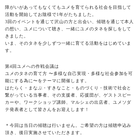
障がいがあってもなくてもユメを育てられる社会を目指して
活動を開始してお陰様で1年がたちました。
3回のイベントを通じて沢山の方と出会い、傾聴を通じて本人
の想い、ユメについて聴き、一緒にユメのタネを探しをして
きました。
いま、そのタネを少しずつ一緒に育てる活動をはじめていま
す。
第4回ユメへの作戦会議は
ユメのタネの育て方 〜多様な自己実現・多様な社会参加を可
能にする為に〜をテーマに開催します。
はたらく・まなぶ・すきなこと・ものづくり・技術で社会と
繋がっている当事者、その支援者、応援団が、ゲストスピー
カーや、ワークショップ講師、マルシェの出店者、ユメソダ
テ発表者として皆さんをお迎えします！
＊今回は当日の傾聴は行いません。ご希望の方は傾聴申込み
頂き、後日実施させていただきます。