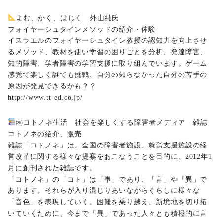
よむ、かく、はじく 外山純氏
フォイヤーシュタインメソッドの紹介・体験
イスラエルのフォイヤーシュタイン教授の認知力を向上させ
るメソッド、教材を使い学習の困りごとを分析、発達障害、
知的障害、学者障害の学習支援に取り組んでいます。ゲーム
感覚で楽しく誰でも挑戦、自分の知らなかった自分の苦手の
原因が発見できるかも？？
http://www.tt-ed.co.jp/
㈱コトノネ生活 社会を楽しくする障害者メディア 雑誌
コトノネの紹介、販売
雑誌「コトノネ」は、全国の障害者施設、就労支援施設の経
営改革に関する様々な提案をおこなうことを目的に、2012年1
月に創刊された雑誌です。
「コトノネ」の「コト」は「事」であり、「言」や「異」で
あります。それらが入り混じりあいながらくらしに様々な
「音色」を表現していく。困難を乗り越え、新境地を切り拓
いていくために、今まで「異」であった人々とも積極的に言