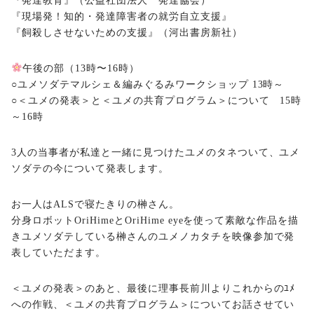
『発達教育』（公益社団法人 発達協会）
『現場発！知的・発達障害者の就労自立支援』
『飼殺しさせないための支援』（河出書房新社）
午後の部（13時〜16時）
○ユメソダテマルシェ＆編みぐるみワークショップ 13時～
○＜ユメの発表＞と＜ユメの共育プログラム＞について 15時
～16時
3人の当事者が私達と一緒に見つけたユメのタネついて、ユメ
ソダテの今について発表します。
お一人はALSで寝たきりの榊さん。
分身ロボットOriHimeとOriHime eyeを使って素敵な作品を描
きユメソダテしている榊さんのユメノカタチを映像参加で発
表していただます。
＜ユメの発表＞のあと、最後に理事長前川よりこれからのﾕﾒ
への作戦、＜ユメの共育プログラム＞についてお話させてい