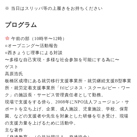
※ 当日はスリッパ等の上履きをお持ちください
プログラム
午前の部（10時半〜12時）
○オープニング〜活動報告
○西きょうじ理事による対談
〜多様な自己実現・多様な社会参加を可能にする為に〜
ゲスト
高原浩氏
板橋区成増にある就労移行支援事業所・就労継続支援B型事業
所・就労定着支援事業所「ftlビジネス・スクール/ビー・ワー
ク」の施設長・サービス管理責任者として勤務。
現場で支援をする傍ら、2008年にNPO法人フュージョン・サ
ポートを立ち上げ、企業、成人施設、児童施設、学校、保育
園、などの支援者や先生を対象とした研修を引き受け、現場
の支援力量を上げるために活動中。
主な著作