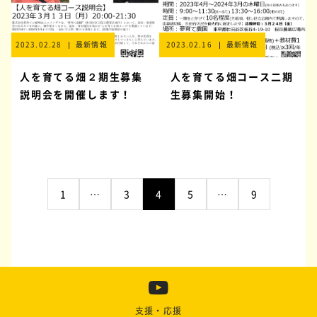
2023.02.28
最新情報
2023.02.16
最新情報
人を育てる畑２期生募集
人を育てる畑コース二期
説明会を開催します！
生募集開始！
1
…
3
4
5
…
9
支援・応援